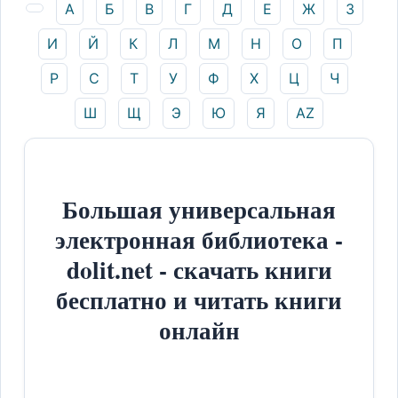
А
Б
В
Г
Д
Е
Ж
З
И
Й
К
Л
М
Н
О
П
Р
С
Т
У
Ф
Х
Ц
Ч
Ш
Щ
Э
Ю
Я
AZ
Большая универсальная
электронная библиотека -
dolit.net - скачать книги
бесплатно и читать книги
онлайн