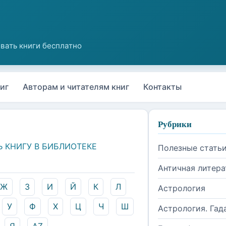
иг
Авторам и читателям книг
Контакты
Рубрики
Ь КНИГУ В БИБЛИОТЕКЕ
Полезные стать
Античная литера
Ж
З
И
Й
К
Л
Астрология
У
Ф
Х
Ц
Ч
Ш
Астрология. Гад