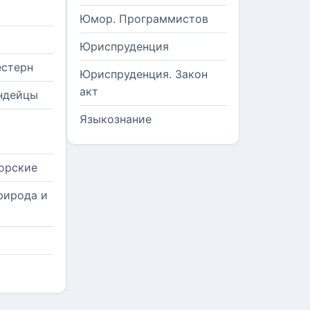
Юмор. Программистов
Юриспруденция
естерн
Юриспруденция. Закон
акт
ндейцы
Языкознание
орские
рирода и