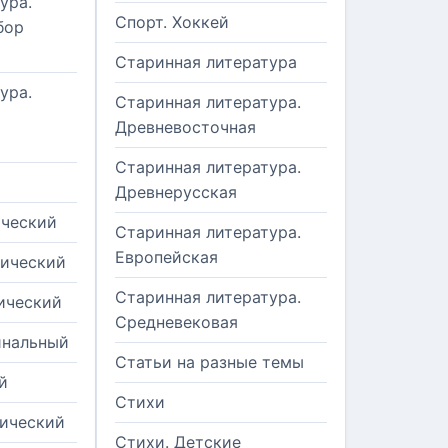
ура.
Спорт. Хоккей
бор
Старинная литература
ура.
Старинная литература.
Древневосточная
Старинная литература.
Древнерусская
ический
Старинная литература.
Европейская
рический
Старинная литература.
ический
Средневековая
инальный
Статьи на разные темы
й
Стихи
тический
Стихи. Детские