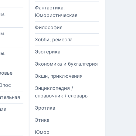
Фантастика.
ы.
Юмористическая
Философия
ы.
Хобби, ремесла
Эзотерика
ы.
Экономика и бухгалтерия
ровье
Экшн, приключения
Эпос
Энциклопедия /
справочник / словарь
ательная
Эротика
ная
Этика
Юмор