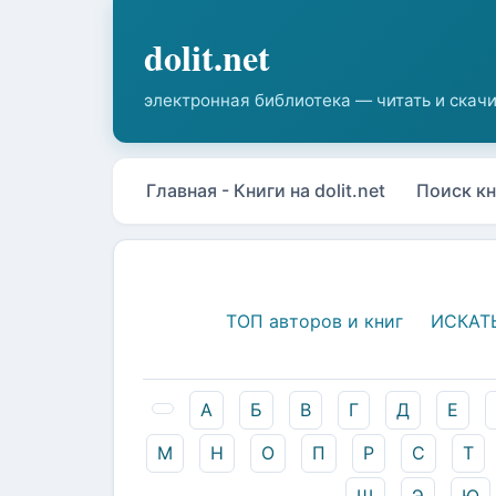
Главная - Книги на dolit.net
Поиск кн
ТОП авторов и книг
ИСКАТ
А
Б
В
Г
Д
Е
М
Н
О
П
Р
С
Т