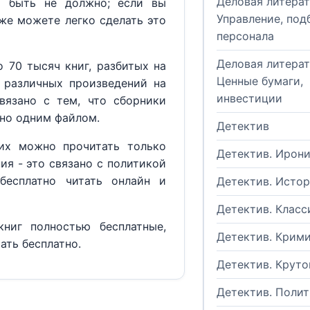
Деловая литерат
м быть не должно; если вы
Управление, под
кже можете легко сделать это
персонала
Деловая литерат
 70 тысяч книг, разбитых на
Ценные бумаги,
 различных произведений на
инвестиции
вязано с тем, что сборники
но одним файлом.
Детектив
их можно прочитать только
Детектив. Ирон
ия - это связано с политикой
бесплатно читать онлайн и
Детектив. Исто
Детектив. Класс
ниг полностью бесплатные,
Детектив. Крим
ать бесплатно.
Детектив. Круто
Детектив. Поли