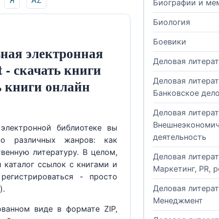
Я
AZ
Биографии и ме
Биология
Боевики
ная электронная
Деловая литера
t - скачать книги
Деловая литерат
ь книги онлайн
Банковское дел
Деловая литерат
Внешнеэкономич
электронной библиотеке вы
деятельность
но различных жанров: как
венную литературу. В целом,
Деловая литерат
й каталог ссылок с книгами и
Маркетинг, PR, 
регистрироваться - просто
Деловая литерат
).
Менеджмент
ованном виде в формате ZIP,