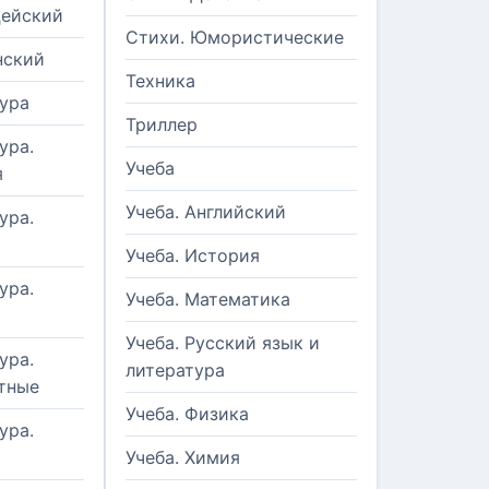
цейский
Стихи. Юмористические
нский
Техника
ура
Триллер
ура.
Учеба
я
Учеба. Английский
ура.
Учеба. История
ура.
Учеба. Математика
Учеба. Русский язык и
ура.
литература
тные
Учеба. Физика
ура.
Учеба. Химия