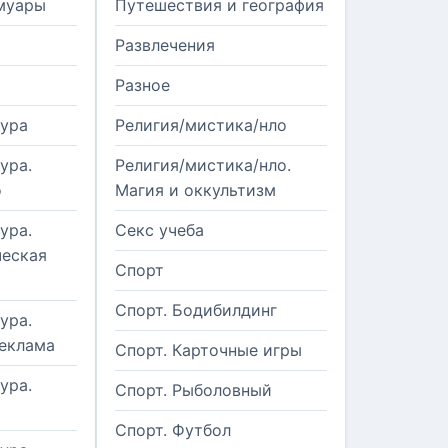
муары
Путешествия и география
Развлечения
Разное
тура
Религия/мистика/нло
ура.
Религия/мистика/нло.
о
Магия и оккультизм
ура.
Секс учеба
еская
Спорт
Спорт. Бодибилдинг
ура.
реклама
Спорт. Карточные игры
ура.
Спорт. Рыболовный
Спорт. Футбол