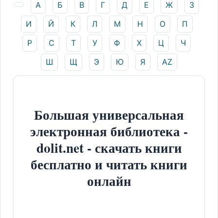
А
Б
В
Г
Д
Е
Ж
З
И
Й
К
Л
М
Н
О
П
Р
С
Т
У
Ф
Х
Ц
Ч
Ш
Щ
Э
Ю
Я
AZ
Большая универсальная
электронная библиотека -
dolit.net - скачать книги
бесплатно и читать книги
онлайн