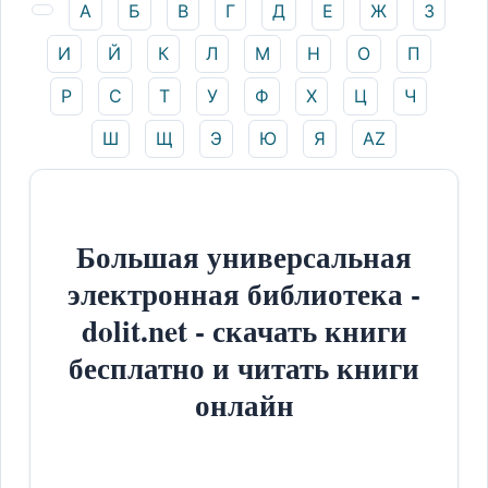
А
Б
В
Г
Д
Е
Ж
З
И
Й
К
Л
М
Н
О
П
Р
С
Т
У
Ф
Х
Ц
Ч
Ш
Щ
Э
Ю
Я
AZ
Большая универсальная
электронная библиотека -
dolit.net - скачать книги
бесплатно и читать книги
онлайн