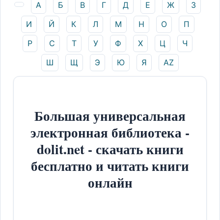
А
Б
В
Г
Д
Е
Ж
З
И
Й
К
Л
М
Н
О
П
Р
С
Т
У
Ф
Х
Ц
Ч
Ш
Щ
Э
Ю
Я
AZ
Большая универсальная
электронная библиотека -
dolit.net - скачать книги
бесплатно и читать книги
онлайн