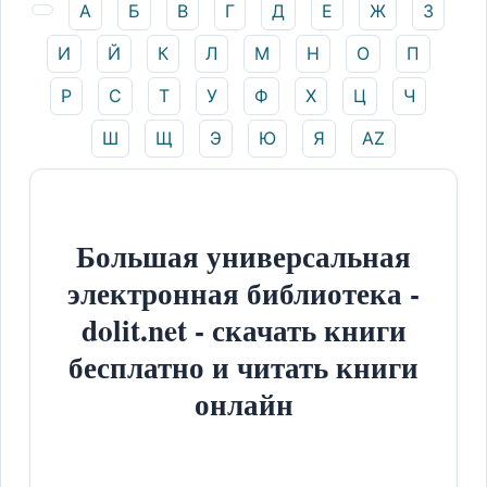
А
Б
В
Г
Д
Е
Ж
З
И
Й
К
Л
М
Н
О
П
Р
С
Т
У
Ф
Х
Ц
Ч
Ш
Щ
Э
Ю
Я
AZ
Большая универсальная
электронная библиотека -
dolit.net - скачать книги
бесплатно и читать книги
онлайн