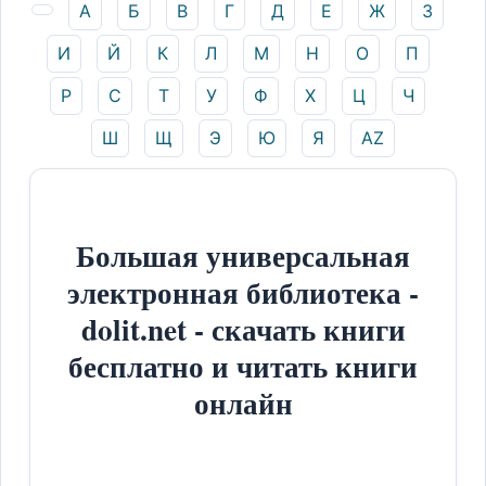
А
Б
В
Г
Д
Е
Ж
З
И
Й
К
Л
М
Н
О
П
Р
С
Т
У
Ф
Х
Ц
Ч
Ш
Щ
Э
Ю
Я
AZ
Большая универсальная
электронная библиотека -
dolit.net - скачать книги
бесплатно и читать книги
онлайн