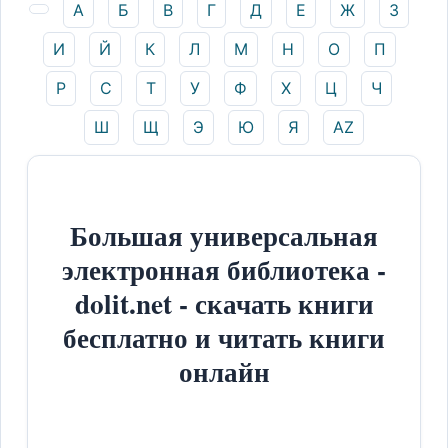
А
Б
В
Г
Д
Е
Ж
З
И
Й
К
Л
М
Н
О
П
Р
С
Т
У
Ф
Х
Ц
Ч
Ш
Щ
Э
Ю
Я
AZ
Большая универсальная
электронная библиотека -
dolit.net - скачать книги
бесплатно и читать книги
онлайн