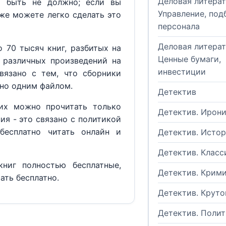
Деловая литерат
м быть не должно; если вы
Управление, под
кже можете легко сделать это
персонала
Деловая литерат
 70 тысяч книг, разбитых на
Ценные бумаги,
 различных произведений на
инвестиции
вязано с тем, что сборники
но одним файлом.
Детектив
их можно прочитать только
Детектив. Ирон
ия - это связано с политикой
бесплатно читать онлайн и
Детектив. Исто
Детектив. Класс
ниг полностью бесплатные,
Детектив. Крим
ать бесплатно.
Детектив. Круто
Детектив. Поли