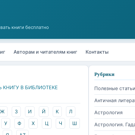
иг
Авторам и читателям книг
Контакты
Рубрики
Ь КНИГУ В БИБЛИОТЕКЕ
Полезные стать
Античная литера
Ж
З
И
Й
К
Л
Астрология
У
Ф
Х
Ц
Ч
Ш
Астрология. Гад