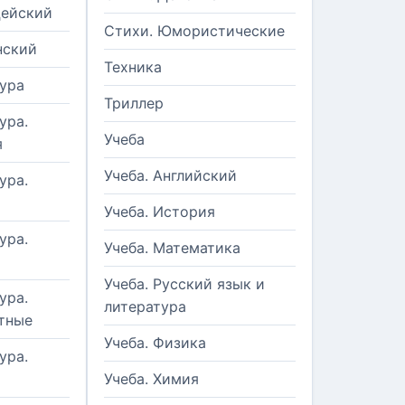
цейский
Стихи. Юмористические
нский
Техника
ура
Триллер
ура.
Учеба
я
Учеба. Английский
ура.
Учеба. История
ура.
Учеба. Математика
Учеба. Русский язык и
ура.
литература
тные
Учеба. Физика
ура.
Учеба. Химия