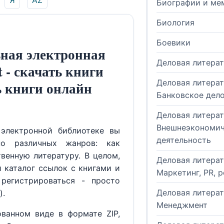
Я
AZ
Биографии и ме
Биология
Боевики
ная электронная
Деловая литера
t - скачать книги
Деловая литерат
ь книги онлайн
Банковское дел
Деловая литерат
Внешнеэкономич
электронной библиотеке вы
деятельность
но различных жанров: как
венную литературу. В целом,
Деловая литерат
й каталог ссылок с книгами и
Маркетинг, PR, 
регистрироваться - просто
Деловая литерат
).
Менеджмент
ованном виде в формате ZIP,