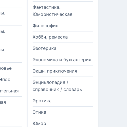
Фантастика.
ы.
Юмористическая
Философия
ы.
Хобби, ремесла
Эзотерика
ы.
Экономика и бухгалтерия
ровье
Экшн, приключения
Эпос
Энциклопедия /
справочник / словарь
ательная
Эротика
ная
Этика
Юмор