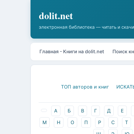
Главная - Книги на dolit.net
Поиск кн
ТОП авторов и книг
ИСКАТ
А
Б
В
Г
Д
Е
М
Н
О
П
Р
С
Т