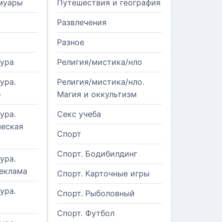
муары
Путешествия и география
Развлечения
Разное
тура
Религия/мистика/нло
ура.
Религия/мистика/нло.
о
Магия и оккультизм
ура.
Секс учеба
еская
Спорт
Спорт. Бодибилдинг
ура.
реклама
Спорт. Карточные игры
ура.
Спорт. Рыболовный
Спорт. Футбол