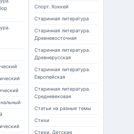
ура.
Спорт. Хоккей
бор
Старинная литература
ура.
Старинная литература.
Древневосточная
Старинная литература.
Древнерусская
ический
Старинная литература.
Европейская
рический
Старинная литература.
ический
Средневековая
инальный
Статьи на разные темы
й
Стихи
тический
Стихи. Детские