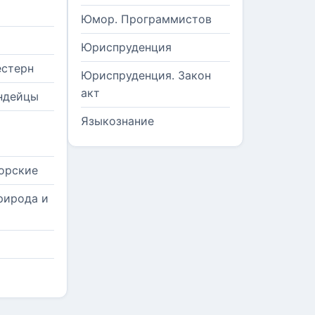
Юмор. Программистов
Юриспруденция
естерн
Юриспруденция. Закон
акт
ндейцы
Языкознание
орские
рирода и