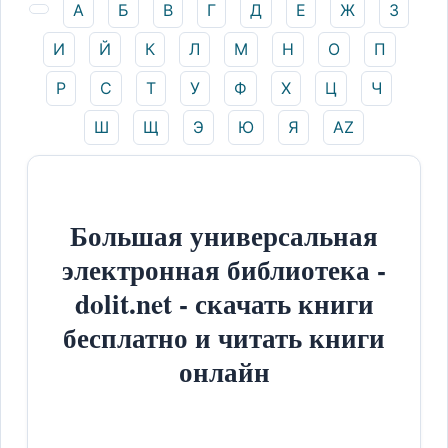
А
Б
В
Г
Д
Е
Ж
З
И
Й
К
Л
М
Н
О
П
Р
С
Т
У
Ф
Х
Ц
Ч
Ш
Щ
Э
Ю
Я
AZ
Большая универсальная
электронная библиотека -
dolit.net - скачать книги
бесплатно и читать книги
онлайн