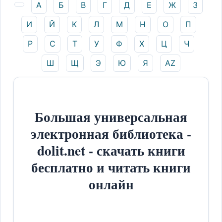
А
Б
В
Г
Д
Е
Ж
З
И
Й
К
Л
М
Н
О
П
Р
С
Т
У
Ф
Х
Ц
Ч
Ш
Щ
Э
Ю
Я
AZ
Большая универсальная
электронная библиотека -
dolit.net - скачать книги
бесплатно и читать книги
онлайн