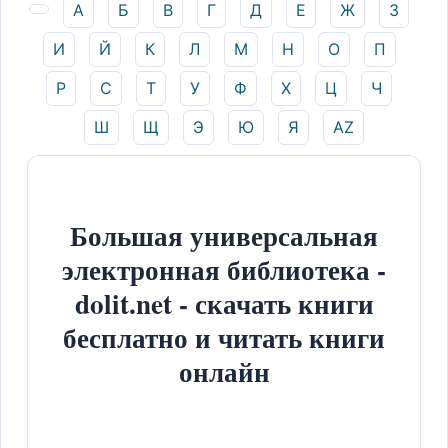
А
Б
В
Г
Д
Е
Ж
З
И
Й
К
Л
М
Н
О
П
Р
С
Т
У
Ф
Х
Ц
Ч
Ш
Щ
Э
Ю
Я
AZ
Большая универсальная
электронная библиотека -
dolit.net - скачать книги
бесплатно и читать книги
онлайн