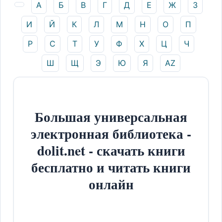
А
Б
В
Г
Д
Е
Ж
З
И
Й
К
Л
М
Н
О
П
Р
С
Т
У
Ф
Х
Ц
Ч
Ш
Щ
Э
Ю
Я
AZ
Большая универсальная
электронная библиотека -
dolit.net - скачать книги
бесплатно и читать книги
онлайн