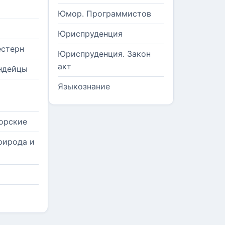
Юмор. Программистов
Юриспруденция
естерн
Юриспруденция. Закон
акт
ндейцы
Языкознание
орские
рирода и