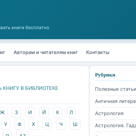
иг
Авторам и читателям книг
Контакты
Рубрики
Ь КНИГУ В БИБЛИОТЕКЕ
Полезные стать
Античная литера
Ж
З
И
Й
К
Л
Астрология
У
Ф
Х
Ц
Ч
Ш
Астрология. Гад