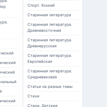
ура.
Спорт. Хоккей
бор
Старинная литература
ура.
Старинная литература.
Древневосточная
Старинная литература.
Древнерусская
ический
Старинная литература.
Европейская
рический
Старинная литература.
ический
Средневековая
инальный
Статьи на разные темы
й
Стихи
тический
Стихи. Детские