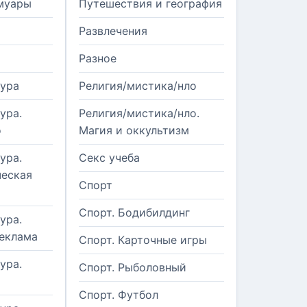
муары
Путешествия и география
Развлечения
Разное
тура
Религия/мистика/нло
ура.
Религия/мистика/нло.
о
Магия и оккультизм
ура.
Секс учеба
еская
Спорт
Спорт. Бодибилдинг
ура.
реклама
Спорт. Карточные игры
ура.
Спорт. Рыболовный
Спорт. Футбол