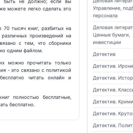
Деловая литерат
м быть не должно; если вы
Управление, под
кже можете легко сделать это
персонала
Деловая литерат
 70 тысяч книг, разбитых на
Ценные бумаги,
 различных произведений на
инвестиции
вязано с тем, что сборники
но одним файлом.
Детектив
их можно прочитать только
Детектив. Ирон
ия - это связано с политикой
бесплатно читать онлайн и
Детектив. Исто
Детектив. Класс
ниг полностью бесплатные,
Детектив. Крим
ать бесплатно.
Детектив. Круто
Детектив. Поли