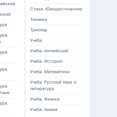
цейский
Стихи. Юмористические
нский
Техника
ура
Триллер
ура.
Учеба
я
Учеба. Английский
ура.
Учеба. История
ура.
Учеба. Математика
Учеба. Русский язык и
ура.
литература
тные
Учеба. Физика
ура.
Учеба. Химия