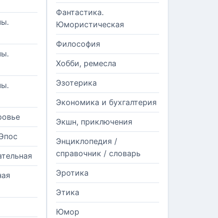
Фантастика.
ы.
Юмористическая
Философия
ы.
Хобби, ремесла
Эзотерика
ы.
Экономика и бухгалтерия
ровье
Экшн, приключения
Эпос
Энциклопедия /
справочник / словарь
ательная
Эротика
ная
Этика
Юмор