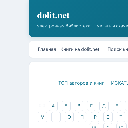
Главная - Книги на dolit.net
Поиск кн
ТОП авторов и книг
ИСКАТ
А
Б
В
Г
Д
Е
М
Н
О
П
Р
С
Т