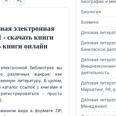
Я
AZ
Биографии и ме
Биология
Боевики
ная электронная
Деловая литера
t - скачать книги
Деловая литерат
ь книги онлайн
Банковское дел
Деловая литерат
Внешнеэкономич
электронной библиотеке вы
деятельность
но различных жанров: как
венную литературу. В целом,
Деловая литерат
й каталог ссылок с книгами и
Маркетинг, PR, 
регистрироваться - просто
Деловая литерат
).
Менеджмент
ованном виде в формате ZIP,