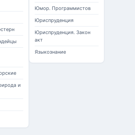
Юмор. Программистов
Юриспруденция
естерн
Юриспруденция. Закон
акт
ндейцы
Языкознание
орские
рирода и