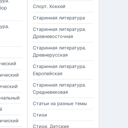
ура.
Спорт. Хоккей
бор
Старинная литература
ура.
Старинная литература.
Древневосточная
Старинная литература.
Древнерусская
ический
Старинная литература.
Европейская
рический
Старинная литература.
ический
Средневековая
инальный
Статьи на разные темы
й
Стихи
тический
Стихи. Детские