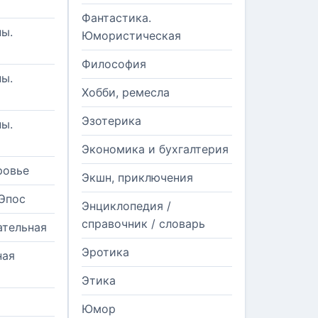
Фантастика.
ы.
Юмористическая
Философия
ы.
Хобби, ремесла
Эзотерика
ы.
Экономика и бухгалтерия
ровье
Экшн, приключения
Эпос
Энциклопедия /
справочник / словарь
ательная
Эротика
ная
Этика
Юмор