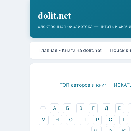
Главная - Книги на dolit.net
Поиск кн
ТОП авторов и книг
ИСКАТ
А
Б
В
Г
Д
Е
М
Н
О
П
Р
С
Т