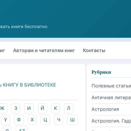
иг
Авторам и читателям книг
Контакты
Рубрики
Ь КНИГУ В БИБЛИОТЕКЕ
Полезные стать
Античная литера
Ж
З
И
Й
К
Л
Астрология
У
Ф
Х
Ц
Ч
Ш
Астрология. Гад