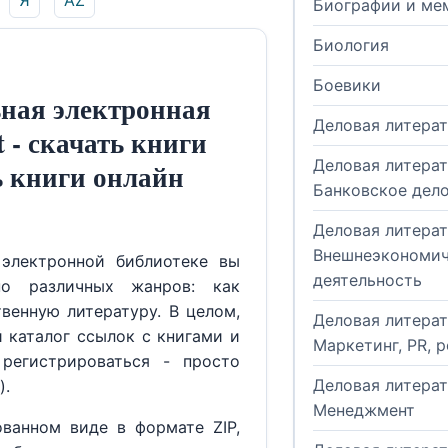
Я
AZ
Биографии и ме
Биология
Боевики
ная электронная
Деловая литера
t - скачать книги
Деловая литерат
ь книги онлайн
Банковское дел
Деловая литерат
Внешнеэкономич
электронной библиотеке вы
деятельность
но различных жанров: как
венную литературу. В целом,
Деловая литерат
й каталог ссылок с книгами и
Маркетинг, PR, 
регистрироваться - просто
Деловая литерат
).
Менеджмент
ованном виде в формате ZIP,