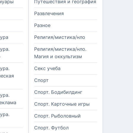
муары
Путешествия и география
Развлечения
Разное
тура
Религия/мистика/нло
ура.
Религия/мистика/нло.
о
Магия и оккультизм
ура.
Секс учеба
еская
Спорт
Спорт. Бодибилдинг
ура.
реклама
Спорт. Карточные игры
ура.
Спорт. Рыболовный
Спорт. Футбол