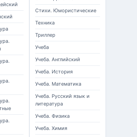
цейский
Стихи. Юмористические
нский
Техника
ура
Триллер
ура.
Учеба
я
Учеба. Английский
ура.
Учеба. История
ура.
Учеба. Математика
Учеба. Русский язык и
ура.
литература
тные
Учеба. Физика
ура.
Учеба. Химия