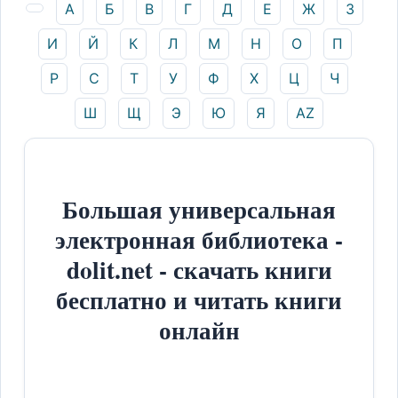
А
Б
В
Г
Д
Е
Ж
З
И
Й
К
Л
М
Н
О
П
Р
С
Т
У
Ф
Х
Ц
Ч
Ш
Щ
Э
Ю
Я
AZ
Большая универсальная
электронная библиотека -
dolit.net - скачать книги
бесплатно и читать книги
онлайн