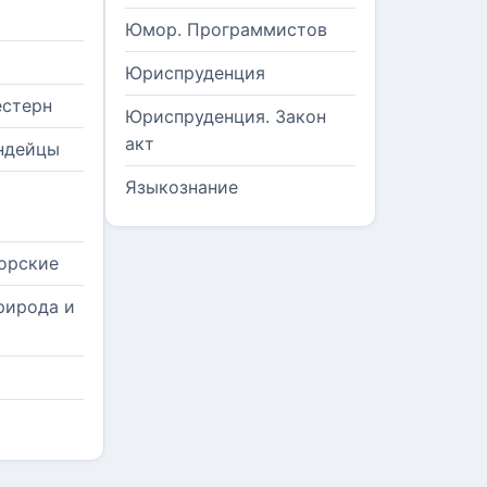
Юмор. Программистов
Юриспруденция
естерн
Юриспруденция. Закон
акт
ндейцы
Языкознание
орские
рирода и