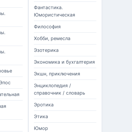
Фантастика.
ы.
Юмористическая
Философия
ы.
Хобби, ремесла
Эзотерика
ы.
Экономика и бухгалтерия
ровье
Экшн, приключения
Эпос
Энциклопедия /
справочник / словарь
ательная
Эротика
ная
Этика
Юмор