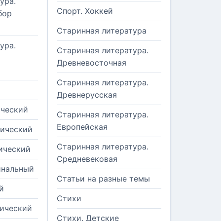
ура.
Спорт. Хоккей
бор
Старинная литература
ура.
Старинная литература.
Древневосточная
Старинная литература.
Древнерусская
ический
Старинная литература.
Европейская
рический
Старинная литература.
ический
Средневековая
инальный
Статьи на разные темы
й
Стихи
тический
Стихи. Детские