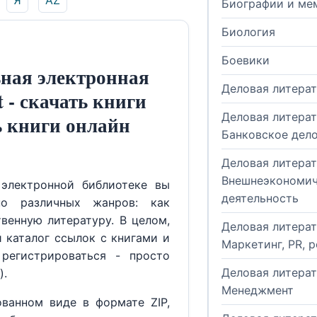
Я
AZ
Биографии и ме
Биология
Боевики
ная электронная
Деловая литера
t - скачать книги
Деловая литерат
ь книги онлайн
Банковское дел
Деловая литерат
Внешнеэкономич
электронной библиотеке вы
деятельность
но различных жанров: как
венную литературу. В целом,
Деловая литерат
й каталог ссылок с книгами и
Маркетинг, PR, 
регистрироваться - просто
Деловая литерат
).
Менеджмент
ованном виде в формате ZIP,