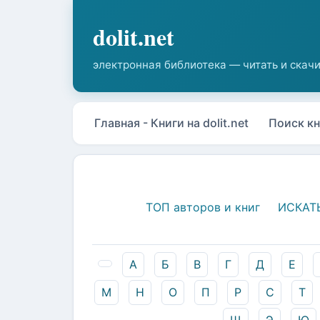
Главная - Книги на dolit.net
Поиск кн
ТОП авторов и книг
ИСКАТ
А
Б
В
Г
Д
Е
М
Н
О
П
Р
С
Т