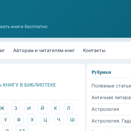
иг
Авторам и читателям книг
Контакты
Рубрики
Ь КНИГУ В БИБЛИОТЕКЕ
Полезные стать
Античная литера
Ж
З
И
Й
К
Л
Астрология
У
Ф
Х
Ц
Ч
Ш
Астрология. Гад