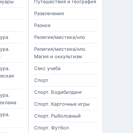
муары
Путешествия и география
Развлечения
Разное
тура
Религия/мистика/нло
ура.
Религия/мистика/нло.
о
Магия и оккультизм
ура.
Секс учеба
еская
Спорт
Спорт. Бодибилдинг
ура.
реклама
Спорт. Карточные игры
ура.
Спорт. Рыболовный
Спорт. Футбол