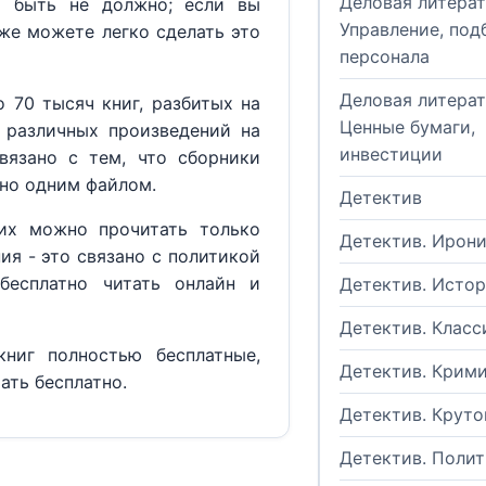
Деловая литерат
м быть не должно; если вы
Управление, под
кже можете легко сделать это
персонала
Деловая литерат
 70 тысяч книг, разбитых на
Ценные бумаги,
 различных произведений на
инвестиции
вязано с тем, что сборники
но одним файлом.
Детектив
их можно прочитать только
Детектив. Ирон
ия - это связано с политикой
бесплатно читать онлайн и
Детектив. Исто
Детектив. Класс
ниг полностью бесплатные,
Детектив. Крим
ать бесплатно.
Детектив. Круто
Детектив. Поли