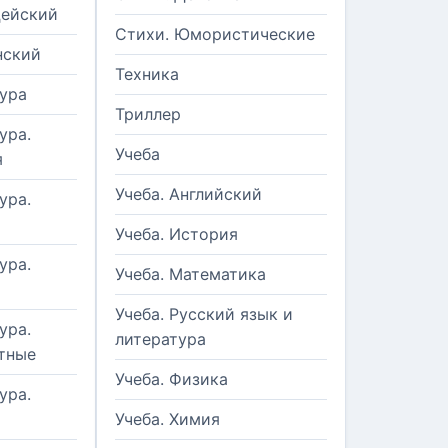
цейский
Стихи. Юмористические
нский
Техника
ура
Триллер
ура.
Учеба
я
Учеба. Английский
ура.
Учеба. История
ура.
Учеба. Математика
Учеба. Русский язык и
ура.
литература
тные
Учеба. Физика
ура.
Учеба. Химия