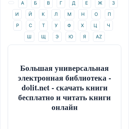
А
Б
В
Г
Д
Е
Ж
З
И
Й
К
Л
М
Н
О
П
Р
С
Т
У
Ф
Х
Ц
Ч
Ш
Щ
Э
Ю
Я
AZ
Большая универсальная
электронная библиотека -
dolit.net - скачать книги
бесплатно и читать книги
онлайн