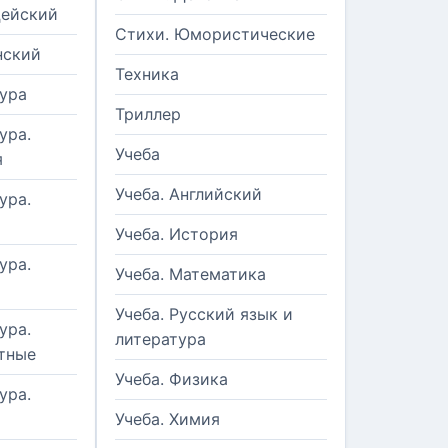
цейский
Стихи. Юмористические
нский
Техника
ура
Триллер
ура.
Учеба
я
Учеба. Английский
ура.
Учеба. История
ура.
Учеба. Математика
Учеба. Русский язык и
ура.
литература
тные
Учеба. Физика
ура.
Учеба. Химия