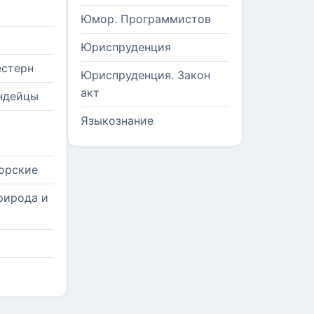
Юмор. Программистов
Юриспруденция
естерн
Юриспруденция. Закон
акт
ндейцы
Языкознание
орские
рирода и