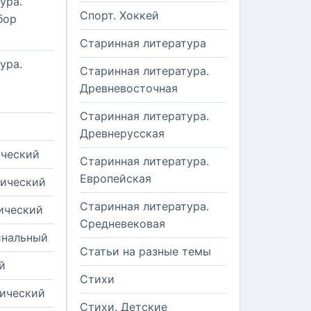
ура.
Спорт. Хоккей
бор
Старинная литература
ура.
Старинная литература.
Древневосточная
Старинная литература.
Древнерусская
ический
Старинная литература.
Европейская
рический
Старинная литература.
ический
Средневековая
инальный
Статьи на разные темы
й
Стихи
тический
Стихи. Детские