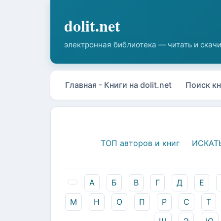
Главная - Книги на dolit.net
Поиск кн
ТОП авторов и книг
ИСКАТ
А
Б
В
Г
Д
Е
М
Н
О
П
Р
С
Т