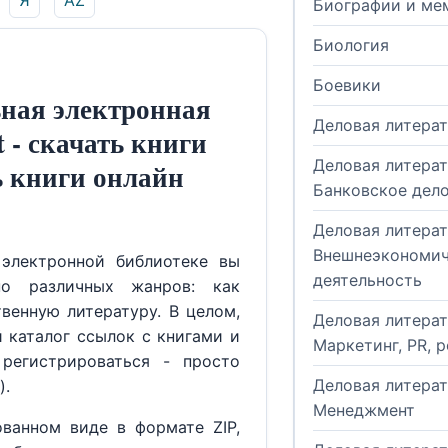
Я
AZ
Биографии и ме
Биология
Боевики
ная электронная
Деловая литера
t - скачать книги
Деловая литерат
ь книги онлайн
Банковское дел
Деловая литерат
Внешнеэкономич
электронной библиотеке вы
деятельность
но различных жанров: как
венную литературу. В целом,
Деловая литерат
й каталог ссылок с книгами и
Маркетинг, PR, 
регистрироваться - просто
Деловая литерат
).
Менеджмент
ованном виде в формате ZIP,