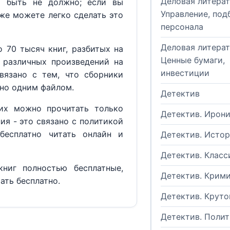
Деловая литерат
м быть не должно; если вы
Управление, под
кже можете легко сделать это
персонала
Деловая литерат
 70 тысяч книг, разбитых на
Ценные бумаги,
 различных произведений на
инвестиции
вязано с тем, что сборники
но одним файлом.
Детектив
их можно прочитать только
Детектив. Ирон
ия - это связано с политикой
бесплатно читать онлайн и
Детектив. Исто
Детектив. Класс
ниг полностью бесплатные,
Детектив. Крим
ать бесплатно.
Детектив. Круто
Детектив. Поли