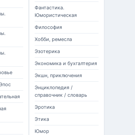
Фантастика.
ы.
Юмористическая
Философия
ы.
Хобби, ремесла
Эзотерика
ы.
Экономика и бухгалтерия
ровье
Экшн, приключения
Эпос
Энциклопедия /
справочник / словарь
ательная
Эротика
ная
Этика
Юмор