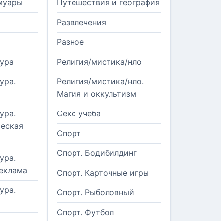
муары
Путешествия и география
Развлечения
Разное
тура
Религия/мистика/нло
ура.
Религия/мистика/нло.
о
Магия и оккультизм
ура.
Секс учеба
еская
Спорт
Спорт. Бодибилдинг
ура.
реклама
Спорт. Карточные игры
ура.
Спорт. Рыболовный
Спорт. Футбол