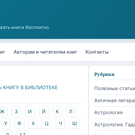
иг
Авторам и читателям книг
Контакты
Рубрики
Ь КНИГУ В БИБЛИОТЕКЕ
Полезные стать
Античная литера
Ж
З
И
Й
К
Л
Астрология
У
Ф
Х
Ц
Ч
Ш
Астрология. Гад