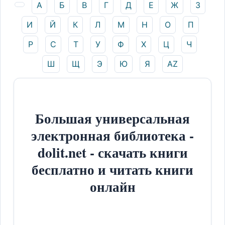
А
Б
В
Г
Д
Е
Ж
З
И
Й
К
Л
М
Н
О
П
Р
С
Т
У
Ф
Х
Ц
Ч
Ш
Щ
Э
Ю
Я
AZ
Большая универсальная
электронная библиотека -
dolit.net - скачать книги
бесплатно и читать книги
онлайн