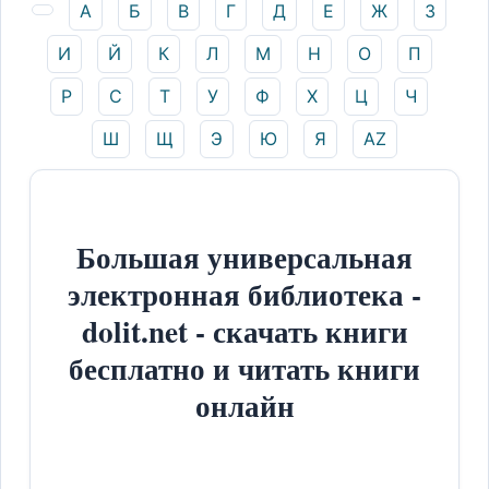
А
Б
В
Г
Д
Е
Ж
З
И
Й
К
Л
М
Н
О
П
Р
С
Т
У
Ф
Х
Ц
Ч
Ш
Щ
Э
Ю
Я
AZ
Большая универсальная
электронная библиотека -
dolit.net - скачать книги
бесплатно и читать книги
онлайн