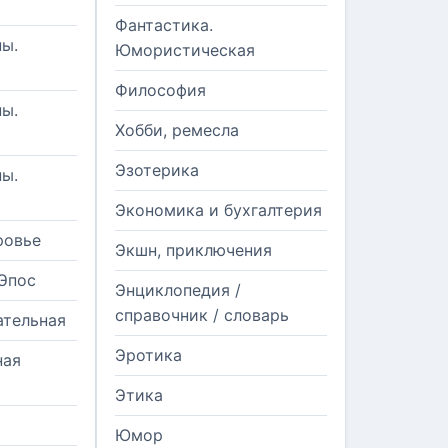
Фантастика.
ы.
Юмористическая
Философия
ы.
Хобби, ремесла
Эзотерика
ы.
Экономика и бухгалтерия
ровье
Экшн, приключения
Эпос
Энциклопедия /
справочник / словарь
ательная
Эротика
ная
Этика
Юмор