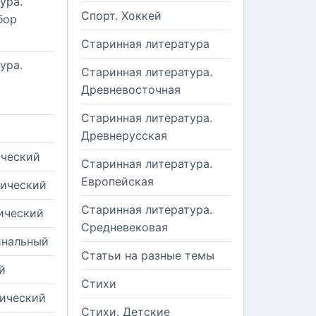
ура.
Спорт. Хоккей
бор
Старинная литература
ура.
Старинная литература.
Древневосточная
Старинная литература.
Древнерусская
ический
Старинная литература.
Европейская
рический
Старинная литература.
ический
Средневековая
инальный
Статьи на разные темы
й
Стихи
тический
Стихи. Детские