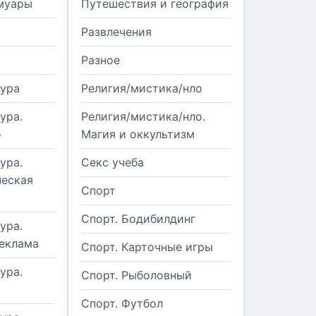
муары
Путешествия и география
Развлечения
Разное
тура
Религия/мистика/нло
ура.
Религия/мистика/нло.
о
Магия и оккультизм
ура.
Секс учеба
еская
Спорт
Спорт. Бодибилдинг
ура.
реклама
Спорт. Карточные игры
ура.
Спорт. Рыболовный
Спорт. Футбол