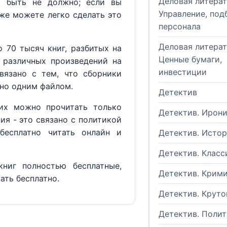
Деловая литерат
м быть не должно; если вы
Управление, под
кже можете легко сделать это
персонала
Деловая литерат
 70 тысяч книг, разбитых на
Ценные бумаги,
 различных произведений на
инвестиции
вязано с тем, что сборники
но одним файлом.
Детектив
их можно прочитать только
Детектив. Ирон
ия - это связано с политикой
бесплатно читать онлайн и
Детектив. Исто
Детектив. Класс
ниг полностью бесплатные,
Детектив. Крим
ать бесплатно.
Детектив. Круто
Детектив. Поли