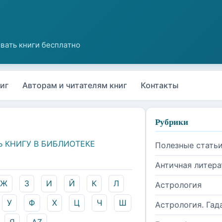
иг
Авторам и читателям книг
Контакты
Рубрики
Ь КНИГУ В БИБЛИОТЕКЕ
Полезные стать
Античная литера
Ж
З
И
Й
К
Л
Астрология
У
Ф
Х
Ц
Ч
Ш
Астрология. Гад