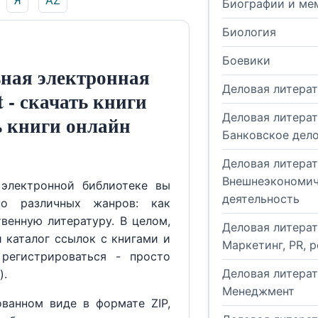
Я
AZ
Биографии и ме
Биология
Боевики
ная электронная
Деловая литера
t - скачать книги
Деловая литерат
ь книги онлайн
Банковское дел
Деловая литерат
Внешнеэкономич
электронной библиотеке вы
деятельность
но различных жанров: как
венную литературу. В целом,
Деловая литерат
й каталог ссылок с книгами и
Маркетинг, PR, 
регистрироваться - просто
Деловая литерат
).
Менеджмент
ованном виде в формате ZIP,