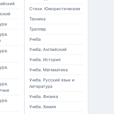
цейский
Стихи. Юмористические
нский
Техника
ура
Триллер
ура.
Учеба
я
Учеба. Английский
ура.
Учеба. История
ура.
Учеба. Математика
Учеба. Русский язык и
ура.
литература
тные
Учеба. Физика
ура.
Учеба. Химия