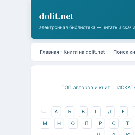
Главная - Книги на dolit.net
Поиск кн
ТОП авторов и книг
ИСКАТ
А
Б
В
Г
Д
Е
М
Н
О
П
Р
С
Т