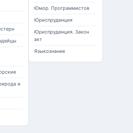
Юмор. Программистов
Юриспруденция
естерн
Юриспруденция. Закон
акт
ндейцы
Языкознание
орские
рирода и