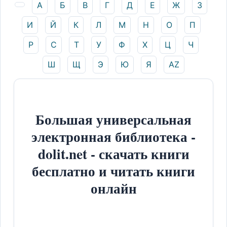
А
Б
В
Г
Д
Е
Ж
З
И
Й
К
Л
М
Н
О
П
Р
С
Т
У
Ф
Х
Ц
Ч
Ш
Щ
Э
Ю
Я
AZ
Большая универсальная
электронная библиотека -
dolit.net - скачать книги
бесплатно и читать книги
онлайн