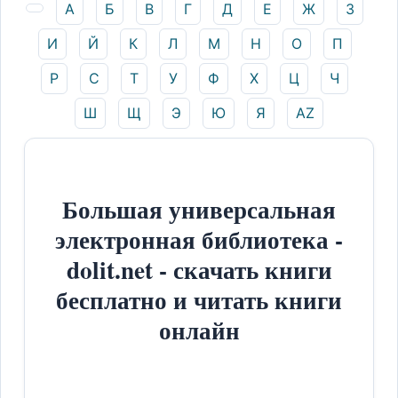
А
Б
В
Г
Д
Е
Ж
З
И
Й
К
Л
М
Н
О
П
Р
С
Т
У
Ф
Х
Ц
Ч
Ш
Щ
Э
Ю
Я
AZ
Большая универсальная
электронная библиотека -
dolit.net - скачать книги
бесплатно и читать книги
онлайн