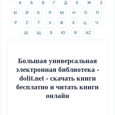
А
Б
В
Г
Д
Е
Ж
З
И
Й
К
Л
М
Н
О
П
Р
С
Т
У
Ф
Х
Ц
Ч
Ш
Щ
Э
Ю
Я
AZ
Большая универсальная
электронная библиотека -
dolit.net - скачать книги
бесплатно и читать книги
онлайн