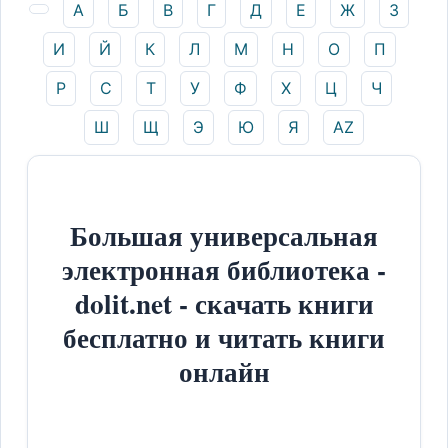
А
Б
В
Г
Д
Е
Ж
З
И
Й
К
Л
М
Н
О
П
Р
С
Т
У
Ф
Х
Ц
Ч
Ш
Щ
Э
Ю
Я
AZ
Большая универсальная
электронная библиотека -
dolit.net - скачать книги
бесплатно и читать книги
онлайн