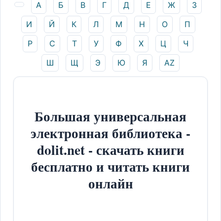
А
Б
В
Г
Д
Е
Ж
З
И
Й
К
Л
М
Н
О
П
Р
С
Т
У
Ф
Х
Ц
Ч
Ш
Щ
Э
Ю
Я
AZ
Большая универсальная
электронная библиотека -
dolit.net - скачать книги
бесплатно и читать книги
онлайн