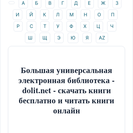
А
Б
В
Г
Д
Е
Ж
З
И
Й
К
Л
М
Н
О
П
Р
С
Т
У
Ф
Х
Ц
Ч
Ш
Щ
Э
Ю
Я
AZ
Большая универсальная
электронная библиотека -
dolit.net - скачать книги
бесплатно и читать книги
онлайн