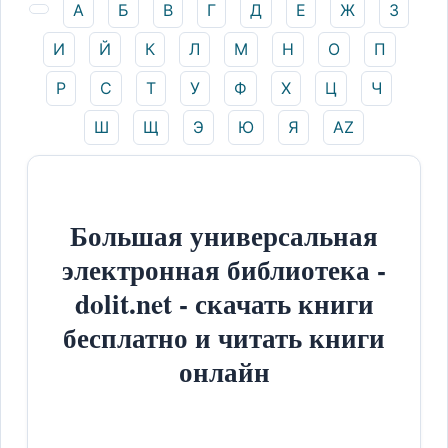
А
Б
В
Г
Д
Е
Ж
З
И
Й
К
Л
М
Н
О
П
Р
С
Т
У
Ф
Х
Ц
Ч
Ш
Щ
Э
Ю
Я
AZ
Большая универсальная
электронная библиотека -
dolit.net - скачать книги
бесплатно и читать книги
онлайн