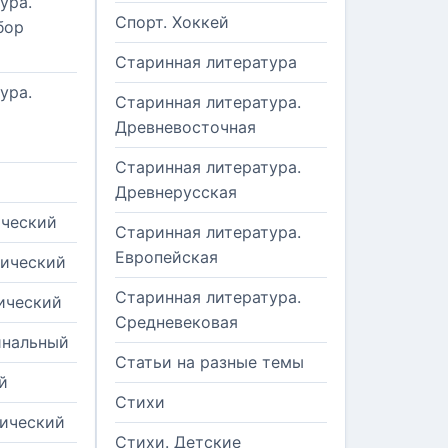
ура.
Спорт. Хоккей
бор
Старинная литература
ура.
Старинная литература.
Древневосточная
Старинная литература.
Древнерусская
ический
Старинная литература.
Европейская
рический
Старинная литература.
ический
Средневековая
инальный
Статьи на разные темы
й
Стихи
тический
Стихи. Детские