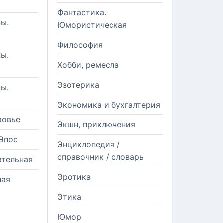
Фантастика.
ы.
Юмористическая
Философия
ы.
Хобби, ремесла
Эзотерика
ы.
Экономика и бухгалтерия
ровье
Экшн, приключения
Эпос
Энциклопедия /
справочник / словарь
ательная
Эротика
ная
Этика
Юмор