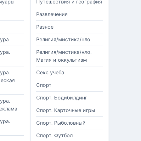
муары
Путешествия и география
Развлечения
Разное
тура
Религия/мистика/нло
ура.
Религия/мистика/нло.
о
Магия и оккультизм
ура.
Секс учеба
еская
Спорт
Спорт. Бодибилдинг
ура.
реклама
Спорт. Карточные игры
ура.
Спорт. Рыболовный
Спорт. Футбол