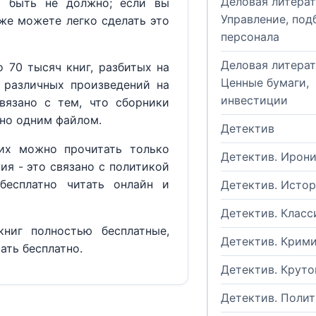
Деловая литерат
м быть не должно; если вы
Управление, под
кже можете легко сделать это
персонала
Деловая литерат
 70 тысяч книг, разбитых на
Ценные бумаги,
 различных произведений на
инвестиции
вязано с тем, что сборники
но одним файлом.
Детектив
их можно прочитать только
Детектив. Ирон
ия - это связано с политикой
бесплатно читать онлайн и
Детектив. Исто
Детектив. Класс
ниг полностью бесплатные,
Детектив. Крим
ать бесплатно.
Детектив. Круто
Детектив. Поли