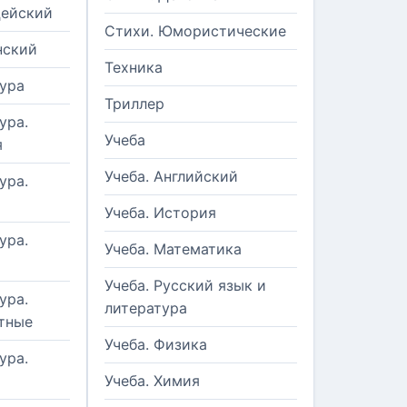
цейский
Стихи. Юмористические
нский
Техника
ура
Триллер
ура.
Учеба
я
Учеба. Английский
ура.
Учеба. История
ура.
Учеба. Математика
Учеба. Русский язык и
ура.
литература
тные
Учеба. Физика
ура.
Учеба. Химия