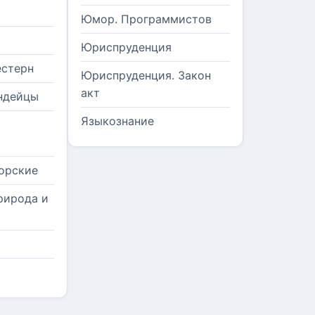
Юмор. Программистов
Юриспруденция
естерн
Юриспруденция. Закон
акт
ндейцы
Языкознание
орские
рирода и