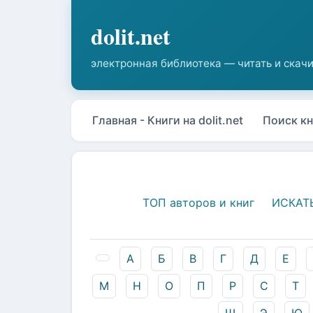
Главная - Книги на dolit.net
Поиск кн
ТОП авторов и книг
ИСКАТ
А
Б
В
Г
Д
Е
М
Н
О
П
Р
С
Т