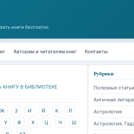
иг
Авторам и читателям книг
Контакты
Рубрики
Ь КНИГУ В БИБЛИОТЕКЕ
Полезные стать
Античная литера
Ж
З
И
Й
К
Л
Астрология
У
Ф
Х
Ц
Ч
Ш
Астрология. Гад