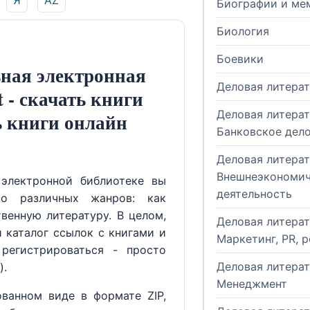
Я
AZ
Биографии и ме
Биология
Боевики
ная электронная
Деловая литера
t - скачать книги
Деловая литерат
ь книги онлайн
Банковское дел
Деловая литерат
Внешнеэкономич
электронной библиотеке вы
деятельность
но различных жанров: как
венную литературу. В целом,
Деловая литерат
й каталог ссылок с книгами и
Маркетинг, PR, 
регистрироваться - просто
Деловая литерат
).
Менеджмент
ованном виде в формате ZIP,