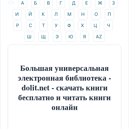
А
Б
В
Г
Д
Е
Ж
З
И
Й
К
Л
М
Н
О
П
Р
С
Т
У
Ф
Х
Ц
Ч
Ш
Щ
Э
Ю
Я
AZ
Большая универсальная
электронная библиотека -
dolit.net - скачать книги
бесплатно и читать книги
онлайн