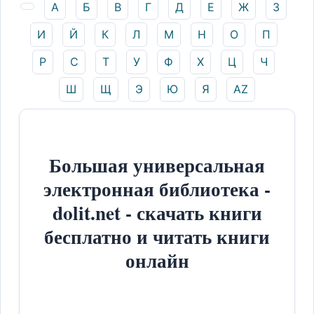
А
Б
В
Г
Д
Е
Ж
З
И
Й
К
Л
М
Н
О
П
Р
С
Т
У
Ф
Х
Ц
Ч
Ш
Щ
Э
Ю
Я
AZ
Большая универсальная
электронная библиотека -
dolit.net - скачать книги
бесплатно и читать книги
онлайн