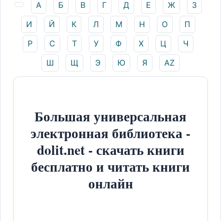
А
Б
В
Г
Д
Е
Ж
З
И
Й
К
Л
М
Н
О
П
Р
С
Т
У
Ф
Х
Ц
Ч
Ш
Щ
Э
Ю
Я
AZ
Большая универсальная
электронная библиотека -
dolit.net - скачать книги
бесплатно и читать книги
онлайн