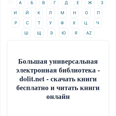
А
Б
В
Г
Д
Е
Ж
З
И
Й
К
Л
М
Н
О
П
Р
С
Т
У
Ф
Х
Ц
Ч
Ш
Щ
Э
Ю
Я
AZ
Большая универсальная
электронная библиотека -
dolit.net - скачать книги
бесплатно и читать книги
онлайн