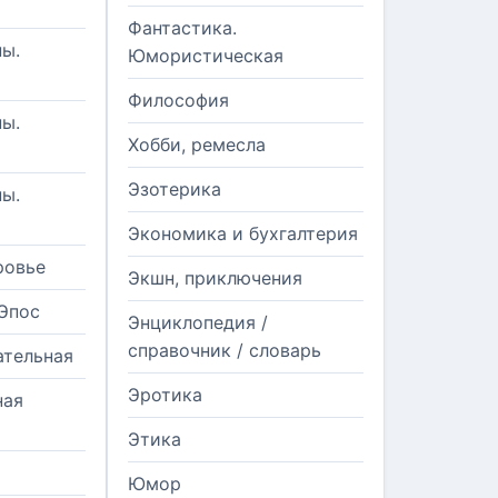
Фантастика.
ы.
Юмористическая
Философия
ы.
Хобби, ремесла
Эзотерика
ы.
Экономика и бухгалтерия
ровье
Экшн, приключения
Эпос
Энциклопедия /
справочник / словарь
ательная
Эротика
ная
Этика
Юмор