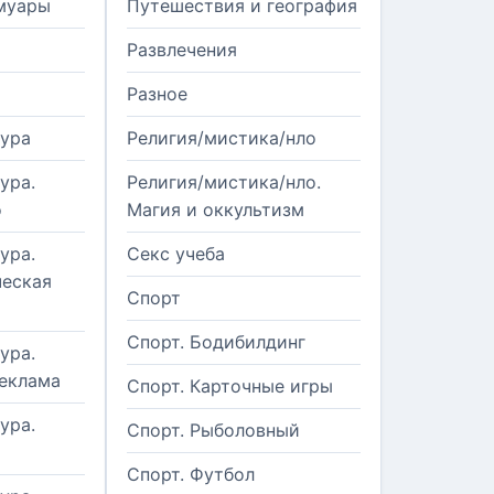
муары
Путешествия и география
Развлечения
Разное
тура
Религия/мистика/нло
ура.
Религия/мистика/нло.
о
Магия и оккультизм
ура.
Секс учеба
еская
Спорт
Спорт. Бодибилдинг
ура.
реклама
Спорт. Карточные игры
ура.
Спорт. Рыболовный
Спорт. Футбол