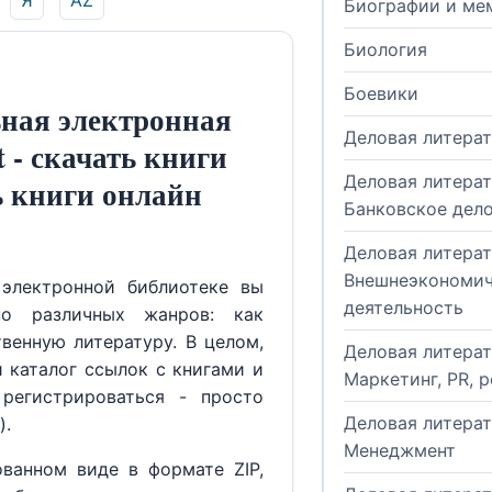
Я
AZ
Биографии и ме
Биология
Боевики
ная электронная
Деловая литера
t - скачать книги
Деловая литерат
ь книги онлайн
Банковское дел
Деловая литерат
Внешнеэкономич
электронной библиотеке вы
деятельность
но различных жанров: как
венную литературу. В целом,
Деловая литерат
й каталог ссылок с книгами и
Маркетинг, PR, 
регистрироваться - просто
Деловая литерат
).
Менеджмент
ованном виде в формате ZIP,