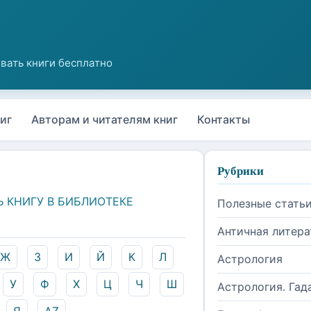
иг
Авторам и читателям книг
Контакты
Рубрики
Ь КНИГУ В БИБЛИОТЕКЕ
Полезные стать
Античная литера
Ж
З
И
Й
К
Л
Астрология
У
Ф
Х
Ц
Ч
Ш
Астрология. Гад