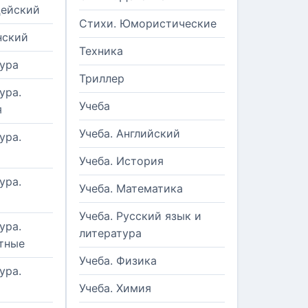
цейский
Стихи. Юмористические
нский
Техника
ура
Триллер
ура.
Учеба
я
Учеба. Английский
ура.
Учеба. История
ура.
Учеба. Математика
Учеба. Русский язык и
ура.
литература
тные
Учеба. Физика
ура.
Учеба. Химия