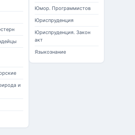
Юмор. Программистов
Юриспруденция
естерн
Юриспруденция. Закон
акт
ндейцы
Языкознание
орские
рирода и