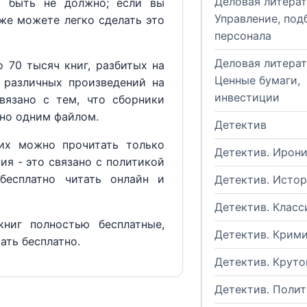
Деловая литерат
м быть не должно; если вы
Управление, под
кже можете легко сделать это
персонала
Деловая литерат
 70 тысяч книг, разбитых на
Ценные бумаги,
 различных произведений на
инвестиции
вязано с тем, что сборники
но одним файлом.
Детектив
их можно прочитать только
Детектив. Ирон
ия - это связано с политикой
бесплатно читать онлайн и
Детектив. Исто
Детектив. Класс
ниг полностью бесплатные,
Детектив. Крим
ать бесплатно.
Детектив. Круто
Детектив. Поли