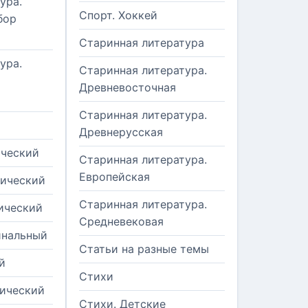
ура.
Спорт. Хоккей
бор
Старинная литература
ура.
Старинная литература.
Древневосточная
Старинная литература.
Древнерусская
ический
Старинная литература.
Европейская
рический
Старинная литература.
ический
Средневековая
инальный
Статьи на разные темы
й
Стихи
тический
Стихи. Детские