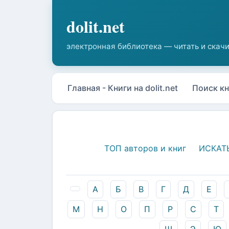
Главная - Книги на dolit.net
Поиск кн
ТОП авторов и книг
ИСКАТ
А
Б
В
Г
Д
Е
М
Н
О
П
Р
С
Т