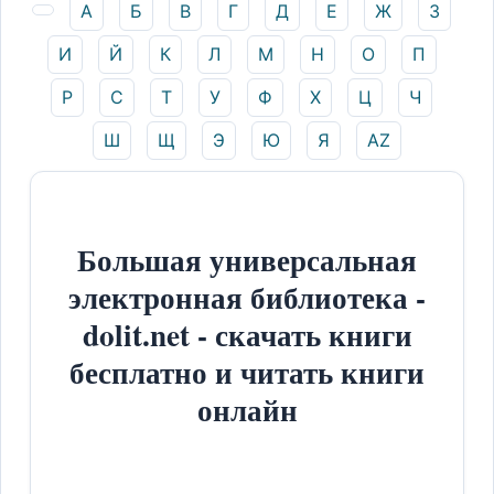
А
Б
В
Г
Д
Е
Ж
З
И
Й
К
Л
М
Н
О
П
Р
С
Т
У
Ф
Х
Ц
Ч
Ш
Щ
Э
Ю
Я
AZ
Большая универсальная
электронная библиотека -
dolit.net - скачать книги
бесплатно и читать книги
онлайн