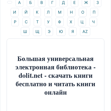
А
Б
В
Г
Д
Е
Ж
З
И
Й
К
Л
М
Н
О
П
Р
С
Т
У
Ф
Х
Ц
Ч
Ш
Щ
Э
Ю
Я
AZ
Большая универсальная
электронная библиотека -
dolit.net - скачать книги
бесплатно и читать книги
онлайн