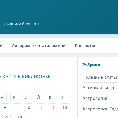
иг
Авторам и читателям книг
Контакты
Рубрики
Ь КНИГУ В БИБЛИОТЕКЕ
Полезные стать
Античная литера
Ж
З
И
Й
К
Л
Астрология
У
Ф
Х
Ц
Ч
Ш
Астрология. Гад