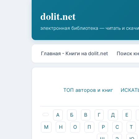
Главная - Книги на dolit.net
Поиск кн
ТОП авторов и книг
ИСКАТ
А
Б
В
Г
Д
Е
М
Н
О
П
Р
С
Т