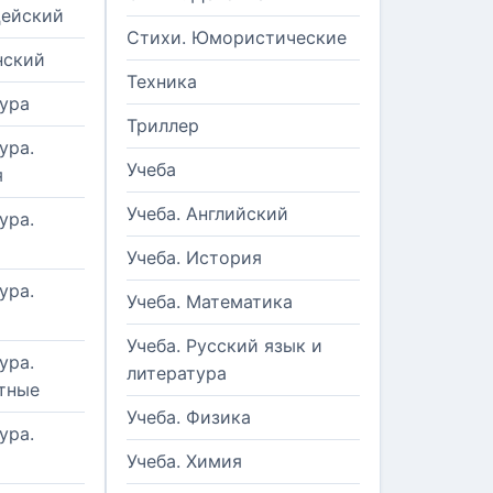
цейский
Стихи. Юмористические
нский
Техника
ура
Триллер
ура.
Учеба
я
Учеба. Английский
ура.
Учеба. История
ура.
Учеба. Математика
Учеба. Русский язык и
ура.
литература
тные
Учеба. Физика
ура.
Учеба. Химия