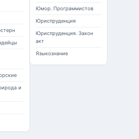
Юмор. Программистов
Юриспруденция
естерн
Юриспруденция. Закон
акт
ндейцы
Языкознание
орские
рирода и