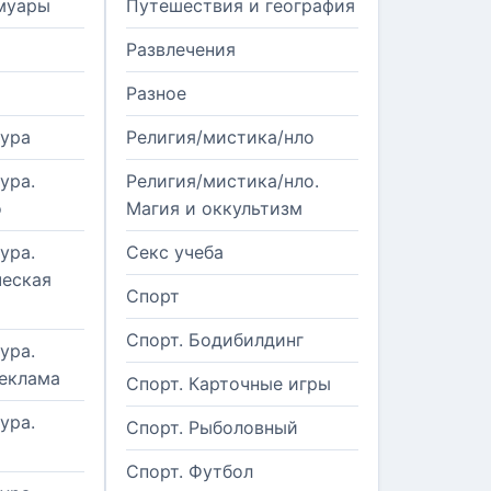
муары
Путешествия и география
Развлечения
Разное
тура
Религия/мистика/нло
ура.
Религия/мистика/нло.
о
Магия и оккультизм
ура.
Секс учеба
еская
Спорт
Спорт. Бодибилдинг
ура.
реклама
Спорт. Карточные игры
ура.
Спорт. Рыболовный
Спорт. Футбол