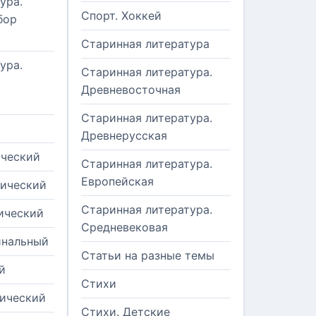
ура.
Спорт. Хоккей
бор
Старинная литература
ура.
Старинная литература.
Древневосточная
Старинная литература.
Древнерусская
ический
Старинная литература.
Европейская
рический
Старинная литература.
ический
Средневековая
инальный
Статьи на разные темы
й
Стихи
тический
Стихи. Детские