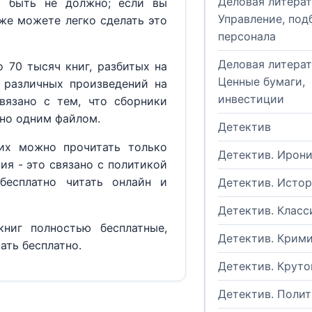
Деловая литерат
м быть не должно; если вы
Управление, под
кже можете легко сделать это
персонала
Деловая литерат
 70 тысяч книг, разбитых на
Ценные бумаги,
 различных произведений на
инвестиции
вязано с тем, что сборники
но одним файлом.
Детектив
их можно прочитать только
Детектив. Ирон
ия - это связано с политикой
бесплатно читать онлайн и
Детектив. Исто
Детектив. Класс
ниг полностью бесплатные,
Детектив. Крим
ать бесплатно.
Детектив. Круто
Детектив. Поли