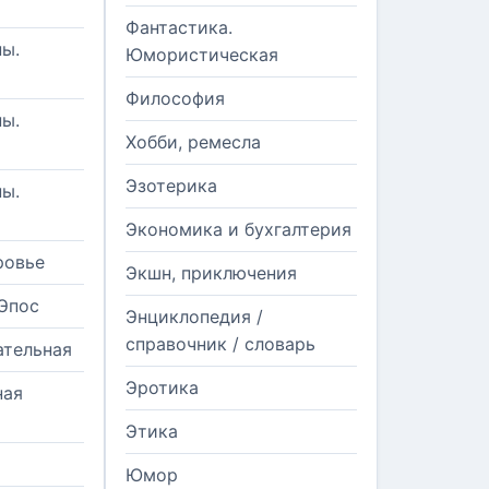
Фантастика.
ы.
Юмористическая
Философия
ы.
Хобби, ремесла
Эзотерика
ы.
Экономика и бухгалтерия
ровье
Экшн, приключения
Эпос
Энциклопедия /
справочник / словарь
ательная
Эротика
ная
Этика
Юмор