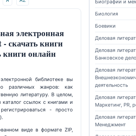
Я
AZ
Биографии и ме
Биология
Боевики
ная электронная
Деловая литера
t - скачать книги
Деловая литерат
ь книги онлайн
Банковское дел
Деловая литерат
Внешнеэкономич
электронной библиотеке вы
деятельность
но различных жанров: как
венную литературу. В целом,
Деловая литерат
й каталог ссылок с книгами и
Маркетинг, PR, 
регистрироваться - просто
Деловая литерат
).
Менеджмент
ованном виде в формате ZIP,