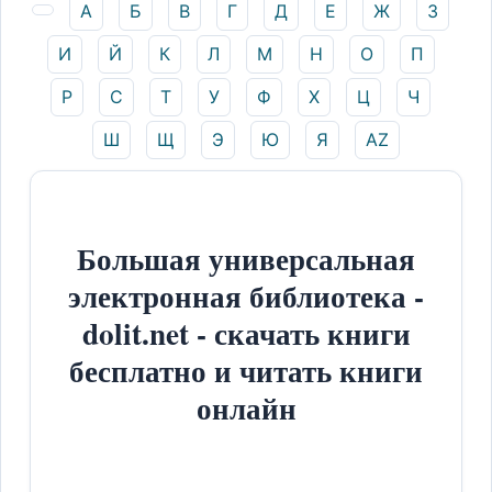
А
Б
В
Г
Д
Е
Ж
З
И
Й
К
Л
М
Н
О
П
Р
С
Т
У
Ф
Х
Ц
Ч
Ш
Щ
Э
Ю
Я
AZ
Большая универсальная
электронная библиотека -
dolit.net - скачать книги
бесплатно и читать книги
онлайн