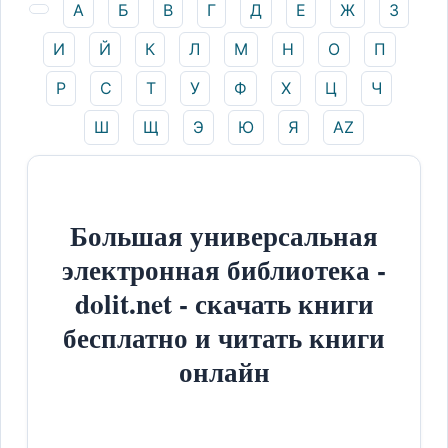
А
Б
В
Г
Д
Е
Ж
З
И
Й
К
Л
М
Н
О
П
Р
С
Т
У
Ф
Х
Ц
Ч
Ш
Щ
Э
Ю
Я
AZ
Большая универсальная
электронная библиотека -
dolit.net - скачать книги
бесплатно и читать книги
онлайн