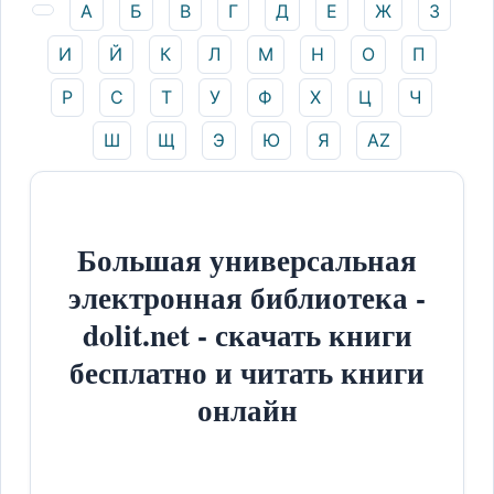
А
Б
В
Г
Д
Е
Ж
З
И
Й
К
Л
М
Н
О
П
Р
С
Т
У
Ф
Х
Ц
Ч
Ш
Щ
Э
Ю
Я
AZ
Большая универсальная
электронная библиотека -
dolit.net - скачать книги
бесплатно и читать книги
онлайн