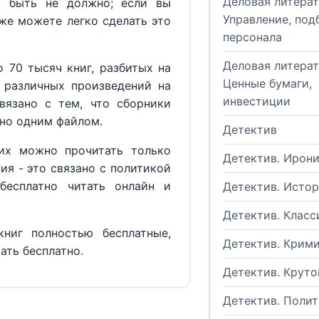
Деловая литерат
м быть не должно; если вы
Управление, под
кже можете легко сделать это
персонала
Деловая литерат
 70 тысяч книг, разбитых на
Ценные бумаги,
 различных произведений на
инвестиции
вязано с тем, что сборники
но одним файлом.
Детектив
их можно прочитать только
Детектив. Ирон
ия - это связано с политикой
бесплатно читать онлайн и
Детектив. Исто
Детектив. Класс
ниг полностью бесплатные,
Детектив. Крим
ать бесплатно.
Детектив. Круто
Детектив. Поли