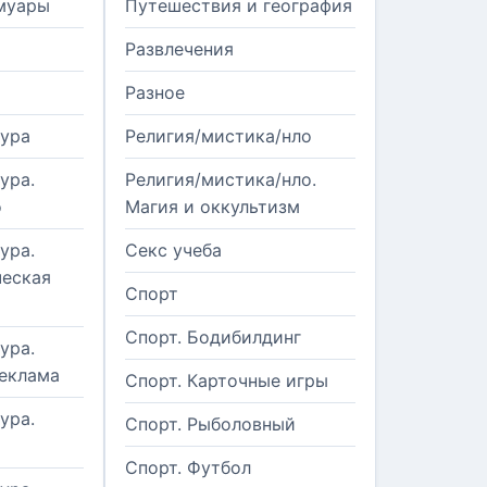
муары
Путешествия и география
Развлечения
Разное
тура
Религия/мистика/нло
ура.
Религия/мистика/нло.
о
Магия и оккультизм
ура.
Секс учеба
еская
Спорт
Спорт. Бодибилдинг
ура.
реклама
Спорт. Карточные игры
ура.
Спорт. Рыболовный
Спорт. Футбол