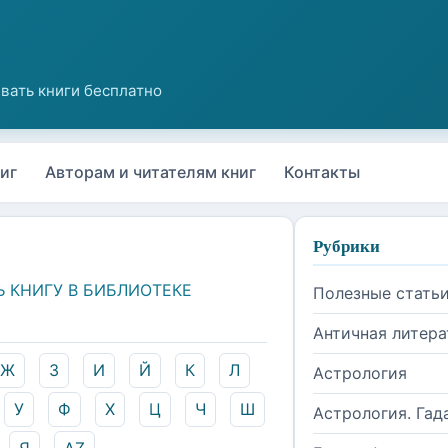
иг
Авторам и читателям книг
Контакты
Рубрики
Ь КНИГУ В БИБЛИОТЕКЕ
Полезные стать
Античная литера
Ж
З
И
Й
К
Л
Астрология
У
Ф
Х
Ц
Ч
Ш
Астрология. Гад