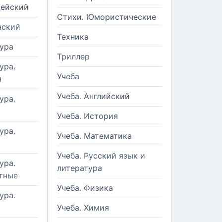
цейский
Стихи. Юмористические
нский
Техника
ура
Триллер
ура.
Учеба
я
Учеба. Английский
ура.
Учеба. История
ура.
Учеба. Математика
Учеба. Русский язык и
ура.
литература
тные
Учеба. Физика
ура.
Учеба. Химия