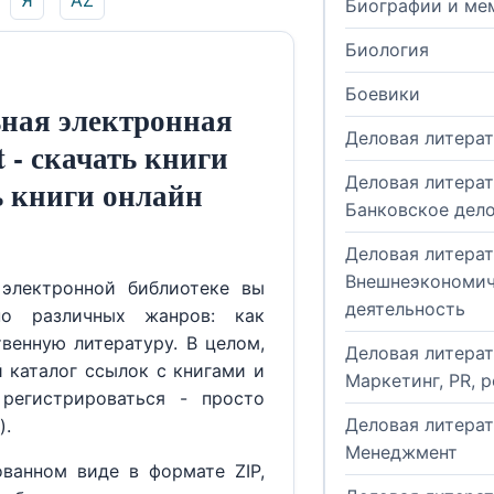
Я
AZ
Биографии и ме
Биология
Боевики
ная электронная
Деловая литера
t - скачать книги
Деловая литерат
ь книги онлайн
Банковское дел
Деловая литерат
Внешнеэкономич
электронной библиотеке вы
деятельность
но различных жанров: как
венную литературу. В целом,
Деловая литерат
й каталог ссылок с книгами и
Маркетинг, PR, 
регистрироваться - просто
Деловая литерат
).
Менеджмент
ованном виде в формате ZIP,