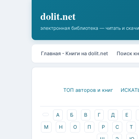
Главная - Книги на dolit.net
Поиск кн
ТОП авторов и книг
ИСКАТ
А
Б
В
Г
Д
Е
М
Н
О
П
Р
С
Т