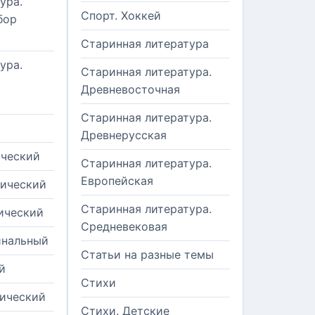
ура.
Спорт. Хоккей
бор
Старинная литература
ура.
Старинная литература.
Древневосточная
Старинная литература.
Древнерусская
ический
Старинная литература.
Европейская
рический
Старинная литература.
ический
Средневековая
инальный
Статьи на разные темы
й
Стихи
тический
Стихи. Детские