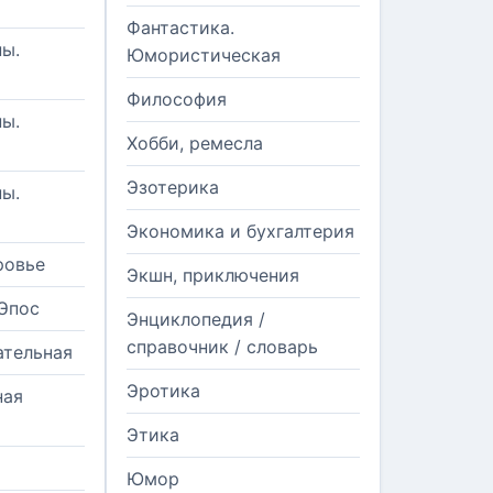
Фантастика.
ы.
Юмористическая
Философия
ы.
Хобби, ремесла
Эзотерика
ы.
Экономика и бухгалтерия
ровье
Экшн, приключения
Эпос
Энциклопедия /
справочник / словарь
ательная
Эротика
ная
Этика
Юмор