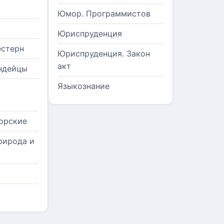
Юмор. Программистов
Юриспруденция
естерн
Юриспруденция. Закон
акт
ндейцы
Языкознание
орские
рирода и