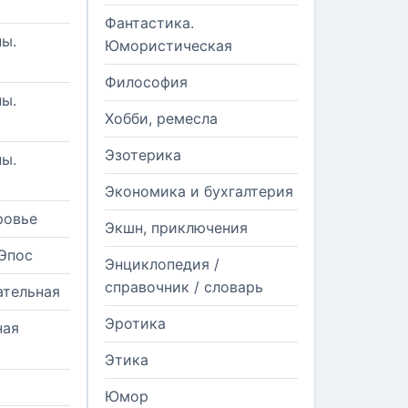
Фантастика.
ы.
Юмористическая
Философия
ы.
Хобби, ремесла
Эзотерика
ы.
Экономика и бухгалтерия
ровье
Экшн, приключения
Эпос
Энциклопедия /
справочник / словарь
ательная
Эротика
ная
Этика
Юмор