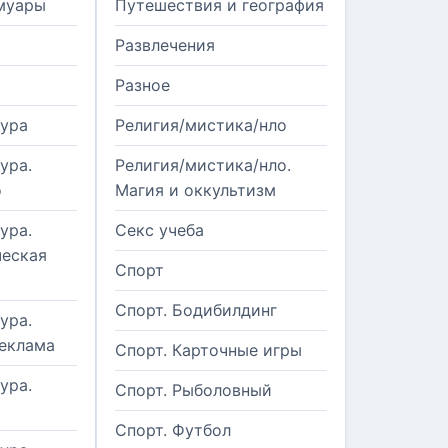
муары
Путешествия и география
Развлечения
Разное
тура
Религия/мистика/нло
ура.
Религия/мистика/нло.
о
Магия и оккультизм
ура.
Секс учеба
еская
Спорт
Спорт. Бодибилдинг
ура.
реклама
Спорт. Карточные игры
ура.
Спорт. Рыболовный
Спорт. Футбол