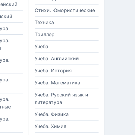
цейский
Стихи. Юмористические
нский
Техника
ура
Триллер
ура.
Учеба
я
Учеба. Английский
ура.
Учеба. История
ура.
Учеба. Математика
Учеба. Русский язык и
ура.
литература
тные
Учеба. Физика
ура.
Учеба. Химия