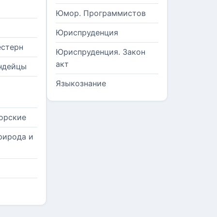
Юмор. Программистов
Юриспруденция
естерн
Юриспруденция. Закон
акт
ндейцы
Языкознание
орские
рирода и