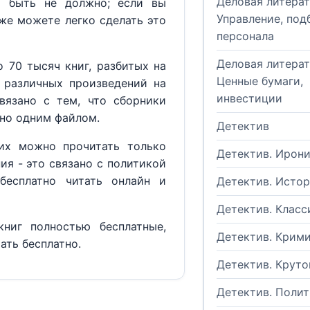
Деловая литерат
м быть не должно; если вы
Управление, под
кже можете легко сделать это
персонала
Деловая литерат
 70 тысяч книг, разбитых на
Ценные бумаги,
 различных произведений на
инвестиции
вязано с тем, что сборники
но одним файлом.
Детектив
их можно прочитать только
Детектив. Ирон
ия - это связано с политикой
бесплатно читать онлайн и
Детектив. Исто
Детектив. Класс
ниг полностью бесплатные,
Детектив. Крим
ать бесплатно.
Детектив. Круто
Детектив. Поли