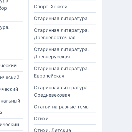
ура.
Спорт. Хоккей
бор
Старинная литература
ура.
Старинная литература.
Древневосточная
Старинная литература.
Древнерусская
ический
Старинная литература.
Европейская
рический
Старинная литература.
ический
Средневековая
инальный
Статьи на разные темы
й
Стихи
тический
Стихи. Детские