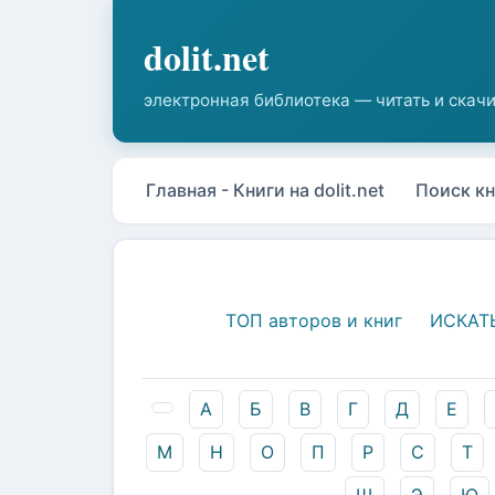
Главная - Книги на dolit.net
Поиск кн
ТОП авторов и книг
ИСКАТ
А
Б
В
Г
Д
Е
М
Н
О
П
Р
С
Т