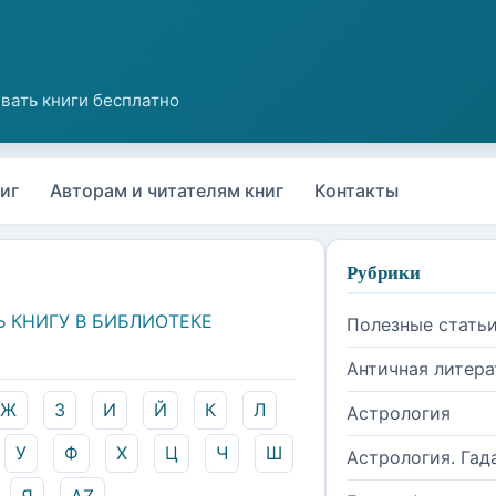
иг
Авторам и читателям книг
Контакты
Рубрики
Ь КНИГУ В БИБЛИОТЕКЕ
Полезные стать
Античная литера
Ж
З
И
Й
К
Л
Астрология
У
Ф
Х
Ц
Ч
Ш
Астрология. Гад