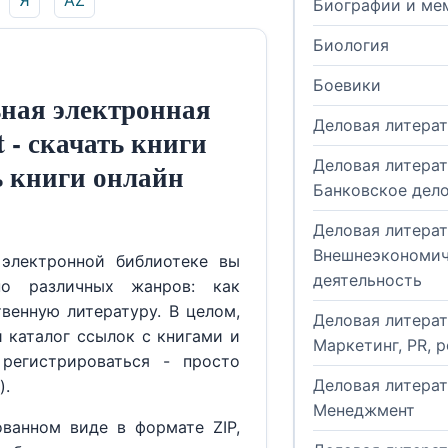
Я
AZ
Биографии и ме
Биология
Боевики
ная электронная
Деловая литера
t - скачать книги
Деловая литерат
ь книги онлайн
Банковское дел
Деловая литерат
Внешнеэкономич
электронной библиотеке вы
деятельность
но различных жанров: как
венную литературу. В целом,
Деловая литерат
й каталог ссылок с книгами и
Маркетинг, PR, 
регистрироваться - просто
Деловая литерат
).
Менеджмент
ованном виде в формате ZIP,