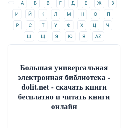
А
Б
В
Г
Д
Е
Ж
З
И
Й
К
Л
М
Н
О
П
Р
С
Т
У
Ф
Х
Ц
Ч
Ш
Щ
Э
Ю
Я
AZ
Большая универсальная
электронная библиотека -
dolit.net - скачать книги
бесплатно и читать книги
онлайн