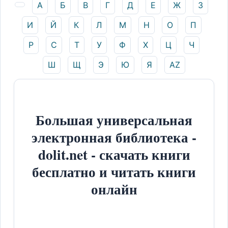
А
Б
В
Г
Д
Е
Ж
З
И
Й
К
Л
М
Н
О
П
Р
С
Т
У
Ф
Х
Ц
Ч
Ш
Щ
Э
Ю
Я
AZ
Большая универсальная
электронная библиотека -
dolit.net - скачать книги
бесплатно и читать книги
онлайн