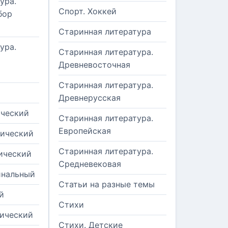
ура.
Спорт. Хоккей
бор
Старинная литература
ура.
Старинная литература.
Древневосточная
Старинная литература.
Древнерусская
ический
Старинная литература.
Европейская
рический
Старинная литература.
ический
Средневековая
инальный
Статьи на разные темы
й
Стихи
тический
Стихи. Детские