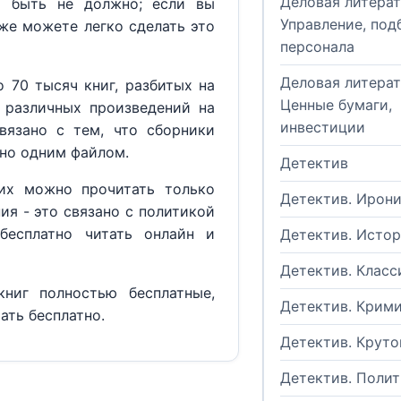
Деловая литерат
м быть не должно; если вы
Управление, под
кже можете легко сделать это
персонала
Деловая литерат
 70 тысяч книг, разбитых на
Ценные бумаги,
 различных произведений на
инвестиции
вязано с тем, что сборники
но одним файлом.
Детектив
их можно прочитать только
Детектив. Ирон
ия - это связано с политикой
бесплатно читать онлайн и
Детектив. Исто
Детектив. Класс
ниг полностью бесплатные,
Детектив. Крим
ать бесплатно.
Детектив. Круто
Детектив. Поли