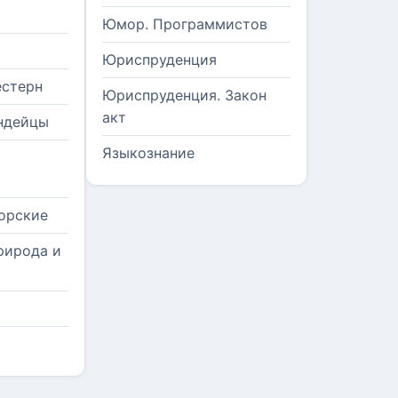
Юмор. Программистов
Юриспруденция
естерн
Юриспруденция. Закон
акт
ндейцы
Языкознание
орские
рирода и