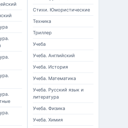
цейский
Стихи. Юмористические
нский
Техника
ура
Триллер
ура.
Учеба
я
Учеба. Английский
ура.
Учеба. История
ура.
Учеба. Математика
Учеба. Русский язык и
ура.
литература
тные
Учеба. Физика
ура.
Учеба. Химия