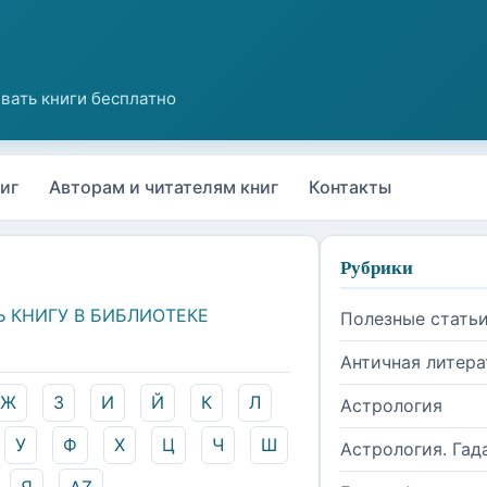
иг
Авторам и читателям книг
Контакты
Рубрики
Ь КНИГУ В БИБЛИОТЕКЕ
Полезные стать
Античная литера
Ж
З
И
Й
К
Л
Астрология
У
Ф
Х
Ц
Ч
Ш
Астрология. Гад