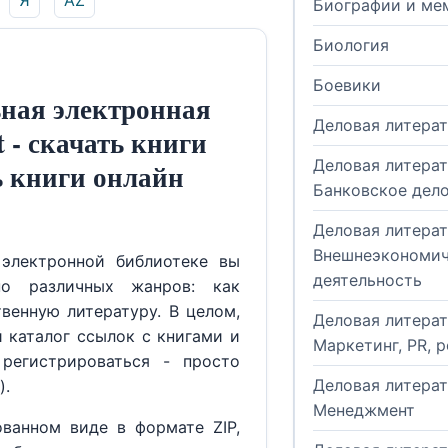
Я
AZ
Биографии и ме
Биология
Боевики
ная электронная
Деловая литера
t - скачать книги
Деловая литерат
ь книги онлайн
Банковское дел
Деловая литерат
Внешнеэкономич
электронной библиотеке вы
деятельность
но различных жанров: как
венную литературу. В целом,
Деловая литерат
й каталог ссылок с книгами и
Маркетинг, PR, 
регистрироваться - просто
Деловая литерат
).
Менеджмент
ованном виде в формате ZIP,