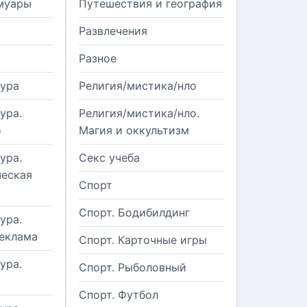
муары
Путешествия и география
Развлечения
Разное
тура
Религия/мистика/нло
ура.
Религия/мистика/нло.
о
Магия и оккультизм
ура.
Секс учеба
еская
Спорт
Спорт. Бодибилдинг
ура.
реклама
Спорт. Карточные игры
ура.
Спорт. Рыболовный
Спорт. Футбол