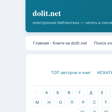
Главная - Книги на dolit.net
Поиск кн
ТОП авторов и книг
ИСКАТ
А
Б
В
Г
Д
Е
М
Н
О
П
Р
С
Т