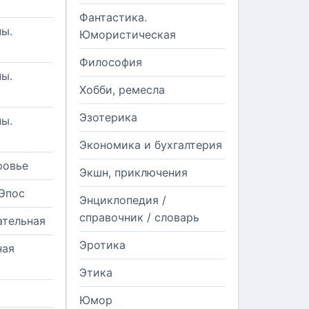
Фантастика.
ы.
Юмористическая
Философия
ы.
Хобби, ремесла
Эзотерика
ы.
Экономика и бухгалтерия
ровье
Экшн, приключения
Эпос
Энциклопедия /
справочник / словарь
ательная
Эротика
ная
Этика
Юмор