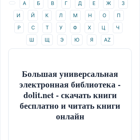
А
Б
В
Г
Д
Е
Ж
З
И
Й
К
Л
М
Н
О
П
Р
С
Т
У
Ф
Х
Ц
Ч
Ш
Щ
Э
Ю
Я
AZ
Большая универсальная
электронная библиотека -
dolit.net - скачать книги
бесплатно и читать книги
онлайн