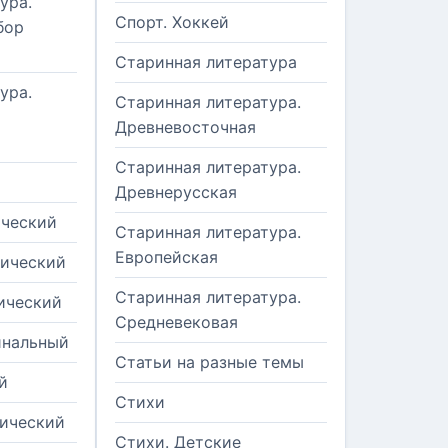
ура.
Спорт. Хоккей
бор
Старинная литература
ура.
Старинная литература.
Древневосточная
Старинная литература.
Древнерусская
ический
Старинная литература.
Европейская
рический
Старинная литература.
ический
Средневековая
инальный
Статьи на разные темы
й
Стихи
тический
Стихи. Детские