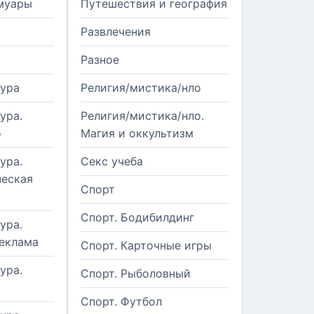
муары
Путешествия и география
Развлечения
Разное
тура
Религия/мистика/нло
ура.
Религия/мистика/нло.
о
Магия и оккультизм
ура.
Секс учеба
еская
Спорт
Спорт. Бодибилдинг
ура.
реклама
Спорт. Карточные игры
ура.
Спорт. Рыболовный
Спорт. Футбол