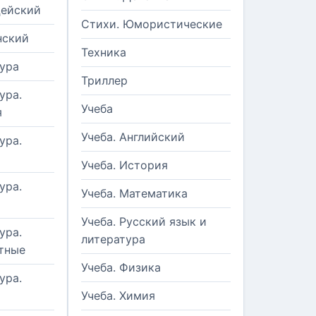
цейский
Стихи. Юмористические
нский
Техника
ура
Триллер
ура.
Учеба
я
Учеба. Английский
ура.
Учеба. История
ура.
Учеба. Математика
Учеба. Русский язык и
ура.
литература
тные
Учеба. Физика
ура.
Учеба. Химия