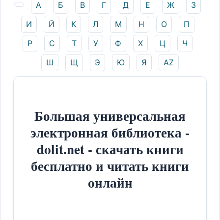
А
Б
В
Г
Д
Е
Ж
З
И
Й
К
Л
М
Н
О
П
Р
С
Т
У
Ф
Х
Ц
Ч
Ш
Щ
Э
Ю
Я
AZ
Большая универсальная
электронная библиотека -
dolit.net - скачать книги
бесплатно и читать книги
онлайн