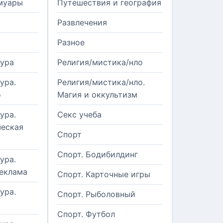
муары
Путешествия и география
Развлечения
Разное
тура
Религия/мистика/нло
ура.
Религия/мистика/нло.
о
Магия и оккультизм
ура.
Секс учеба
еская
Спорт
Спорт. Бодибилдинг
ура.
реклама
Спорт. Карточные игры
ура.
Спорт. Рыболовный
Спорт. Футбол