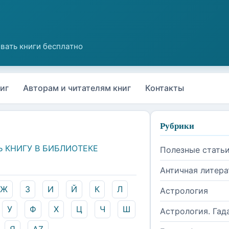
иг
Авторам и читателям книг
Контакты
Рубрики
Ь КНИГУ В БИБЛИОТЕКЕ
Полезные стать
Античная литера
Ж
З
И
Й
К
Л
Астрология
У
Ф
Х
Ц
Ч
Ш
Астрология. Гад