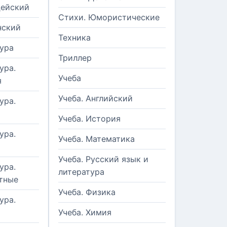
цейский
Стихи. Юмористические
нский
Техника
ура
Триллер
ура.
Учеба
я
Учеба. Английский
ура.
Учеба. История
ура.
Учеба. Математика
Учеба. Русский язык и
ура.
литература
тные
Учеба. Физика
ура.
Учеба. Химия