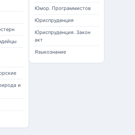
Юмор. Программистов
Юриспруденция
естерн
Юриспруденция. Закон
акт
ндейцы
Языкознание
орские
рирода и