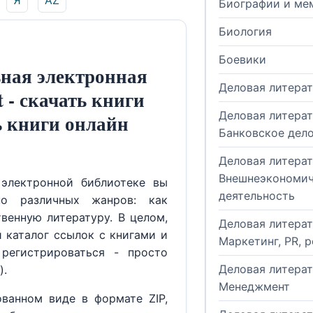
Я
AZ
Биографии и ме
Биология
Боевики
ная электронная
Деловая литера
t - скачать книги
Деловая литерат
ь книги онлайн
Банковское дел
Деловая литерат
Внешнеэкономич
электронной библиотеке вы
деятельность
но различных жанров: как
венную литературу. В целом,
Деловая литерат
й каталог ссылок с книгами и
Маркетинг, PR, 
регистрироваться - просто
Деловая литерат
).
Менеджмент
ованном виде в формате ZIP,