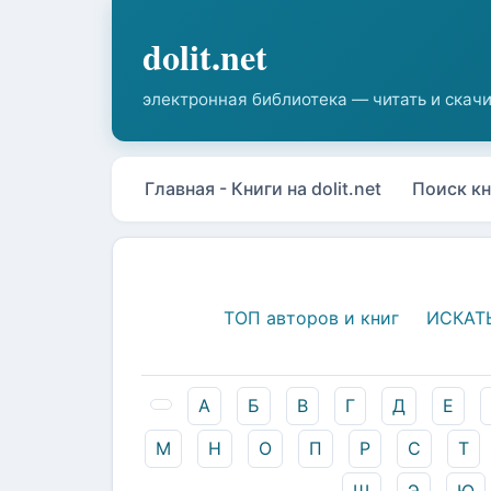
Главная - Книги на dolit.net
Поиск кн
ТОП авторов и книг
ИСКАТ
А
Б
В
Г
Д
Е
М
Н
О
П
Р
С
Т