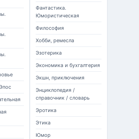
Фантастика.
ы.
Юмористическая
Философия
ы.
Хобби, ремесла
Эзотерика
ы.
Экономика и бухгалтерия
ровье
Экшн, приключения
Эпос
Энциклопедия /
справочник / словарь
ательная
Эротика
ная
Этика
Юмор