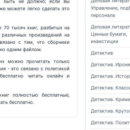
Деловая литерат
м быть не должно; если вы
Управление, под
кже можете легко сделать это
персонала
Деловая литерат
 70 тысяч книг, разбитых на
Ценные бумаги,
 различных произведений на
инвестиции
вязано с тем, что сборники
но одним файлом.
Детектив
их можно прочитать только
Детектив. Ирон
ия - это связано с политикой
бесплатно читать онлайн и
Детектив. Исто
Детектив. Класс
ниг полностью бесплатные,
Детектив. Крим
ать бесплатно.
Детектив. Круто
Детектив. Поли