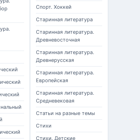
ура.
Спорт. Хоккей
бор
Старинная литература
ура.
Старинная литература.
Древневосточная
Старинная литература.
Древнерусская
ический
Старинная литература.
Европейская
рический
Старинная литература.
ический
Средневековая
инальный
Статьи на разные темы
й
Стихи
тический
Стихи. Детские